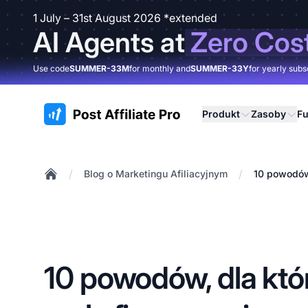
1 July – 31st August 2026 *extended
AI Agents at
Zero Cos
Use code
SUMMER-33M
for monthly and
SUMMER-33Y
for yearly subs
:site.title
Produkt
Zasoby
Fu
/
/
Blog o Marketingu Afiliacyjnym
10 powodów
Home
10 powodów, dla któ