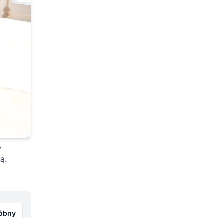
,
ą.
róbny