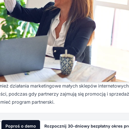
nież działania marketingowe małych sklepów internetowych
ści, podczas gdy partnerzy zajmują się promocją i sprzedaż
 mieć program partnerski.
już dziś
Poproś o demo
Rozpocznij 30-dniowy bezpłatny okres p