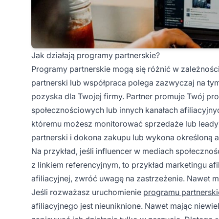
Jak działają programy partnerskie?
Programy partnerskie mogą się różnić w zależności
partnerski lub współpraca polega zazwyczaj na tym
pozyska dla Twojej firmy. Partner promuje Twój prod
społecznościowych
lub innych kanałach afiliacyjny
któremu możesz monitorować sprzedaże lub leady w
partnerski i dokona zakupu lub wykona określoną akc
Na przykład, jeśli
influencer w mediach społeczno
z linkiem referencyjnym, to przykład marketingu afi
afiliacyjnej, zwróć uwagę na zastrzeżenie. Nawet 
Jeśli rozważasz uruchomienie
programu partnersk
afiliacyjnego jest nieuniknione. Nawet mając niewiel