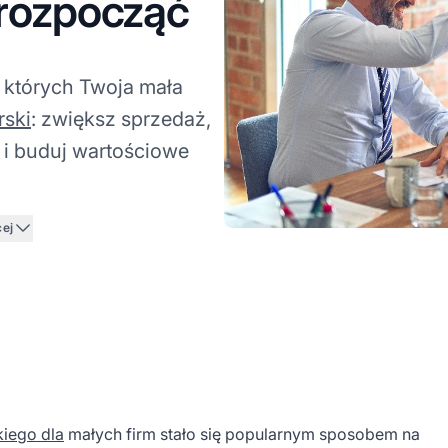
 rozpocząć
 których Twoja mała
rski
: zwiększ sprzedaż,
 i buduj wartościowe
cej
kiego dla
małych firm stało się popularnym sposobem na