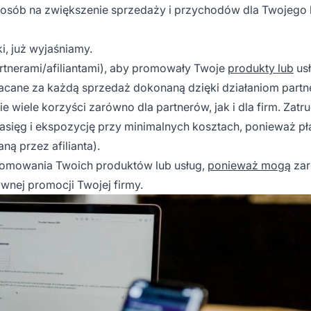
posób na zwiększenie sprzedaży i przychodów dla Twojego 
ki, już wyjaśniamy.
tnerami/afiliantami), aby promowały Twoje
produkty lub
usł
acane za każdą sprzedaż dokonaną dzięki działaniom partn
ie wiele korzyści zarówno dla partnerów, jak i dla firm. Zatr
asięg i ekspozycję przy minimalnych kosztach, ponieważ pł
ą przez afilianta).
romowania Twoich produktów lub usług,
ponieważ mogą
zar
wnej promocji Twojej firmy.