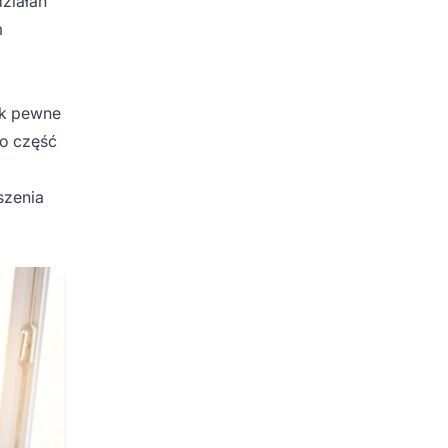
działań
m
ak pewne
ko część
szenia
j