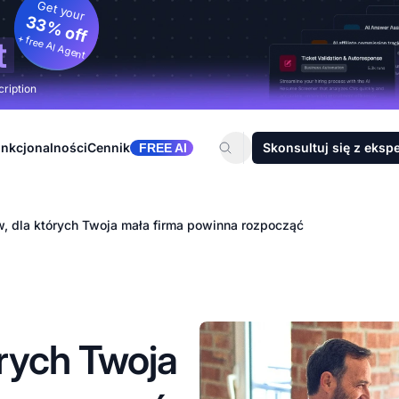
Get your
33% off
+ free AI Agent
t
cription
nkcjonalności
Cennik
Skonsultuj się z eksp
FREE AI
, dla których Twoja mała firma powinna rozpocząć
rych Twoja