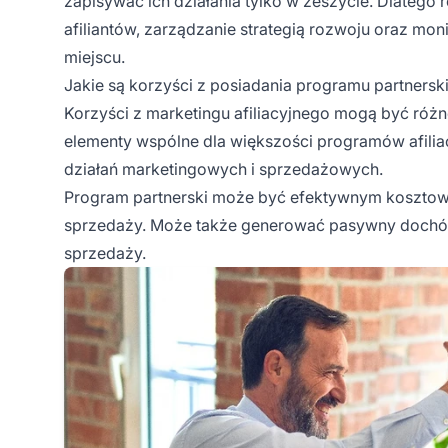
zapisywać ich działania tylko w zeszycie. Dlatego 
afiliantów, zarządzanie strategią rozwoju oraz mo
miejscu.
Jakie są korzyści z posiadania programu partnersk
Korzyści z
marketingu afiliacyjnego
mogą być różne 
elementy wspólne dla większości programów afiliac
działań marketingowych i sprzedażowych.
Program partnerski może być efektywnym kosztowo
sprzedaży. Może także generować pasywny dochód,
sprzedaży.