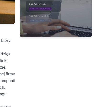
 który
 dzięki
link
zję.
nej firmy
 kampanii
ch.
ingu