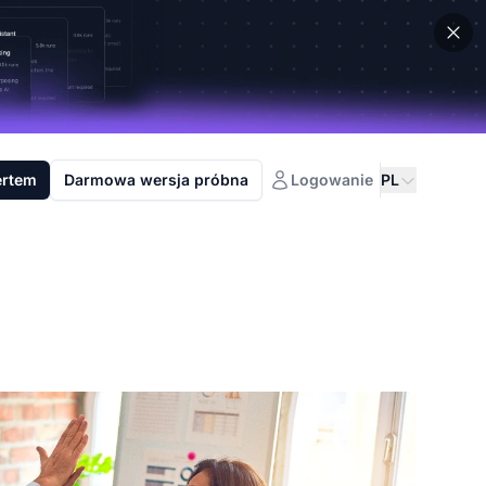
ertem
Darmowa wersja próbna
Logowanie
PL