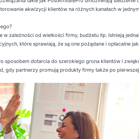
rozwiązania takie jak
PostAffiliatePro
umożliwiają śledzenie 
nitorowanie akwizycji klientów na różnych kanałach w jedny
iego?
w zależności od wielkości firmy, budżetu itp. Istnieją jedn
yjnych, które sprawiają, że są one pożądane i opłacalne ja
 sposobem dotarcia do szerokiego grona klientów i zwięk
 gdy partnerzy promują produkty firmy także po pierwsze