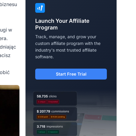
biznesu
Launch Your Affiliate
Program
ugi w
Track, manage, and grow your
era.
custom affiliate program with the
udniając
industry's most trusted affiliate
acisz
software.
obić
Start Free Trial