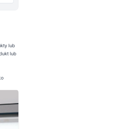
kty lub
dukt lub
ko