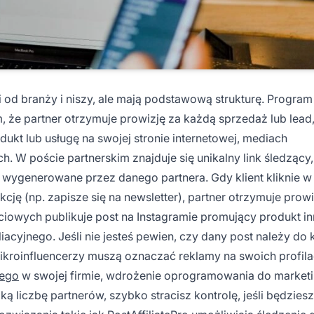
 od branży i niszy, ale mają podstawową strukturę. Program
, że partner otrzymuje prowizję za każdą sprzedaż lub lead,
ukt lub usługę na swojej stronie internetowej,
mediach
ch. W poście partnerskim znajduje się unikalny link śledzący,
ygenerowane przez danego partnera. Gdy klient kliknie w 
ję (np. zapisze się na newsletter), partner otrzymuje prowi
ściowych
publikuje post na Instagramie promujący produkt in
liacyjnego. Jeśli nie jesteś pewien, czy dany post należy do
mikroinfluencerzy muszą oznaczać reklamy na swoich profila
iego
w swojej firmie, wdrożenie oprogramowania do market
ką liczbę partnerów, szybko stracisz kontrolę, jeśli będziesz