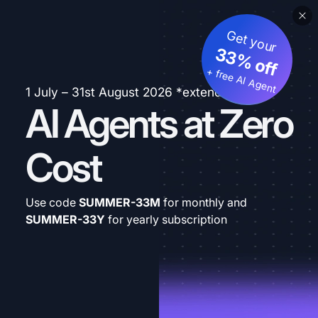
Get your
33% off
+ free AI Agent
1 July – 31st August 2026 *extended
AI Agents at Zero
Cost
Use code
SUMMER-33M
for monthly and
SUMMER-33Y
for yearly subscription