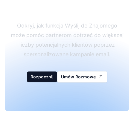
Email
Odkryj, jak funkcja Wyślij do Znajomego
może pomóc partnerom dotrzeć do większej
liczby potencjalnych klientów poprzez
spersonalizowane kampanie email.
Rozpocznij
Umów Rozmowę